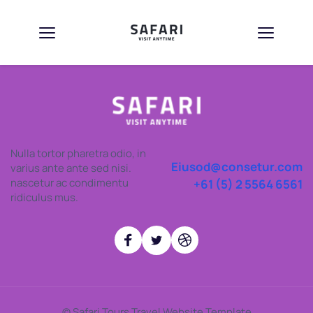
Nulla tortor pharetra odio, in 
Eiusod@consetur.com
varius ante ante sed nisi. 
nascetur ac condimentu 
+61 (5) 2 5564 6561
ridiculus mus.
© Safari Tours Travel Website Template